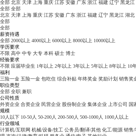
全部
北京
天津
上海
重庆
江苏
安徽
广东
浙江
福建
辽宁
黑龙江
全部
全部
北京
天津
上海
重庆
江苏
安徽
广东
浙江
福建
辽宁
黑龙江
湖北
全部
全部
薪资待遇
全部
2000以上
4000以上
6000以上
8000以上
10000以上
学历要求
不限
高中
中专
大专
本科
硕士
博士
经验要求
不限
应届毕业生
1年以上
2年以上
3年以上
5年以上
8年以上
10
福利
三险一金
五险一金
包吃住
综合补贴
年终奖金
奖励计划
销售奖
职位类型
全部
全职
兼职
公司性质
外资企业
合资企业
民营企业
股份制企业
集体企业
上市公司
国
规模
10人以下
10-50人
50-200人
200-500人
500-1000人
1000人以上
行业领域
计算机/互联网
机械/设备/技工
公务员/翻译/其他
化工/能源
销售