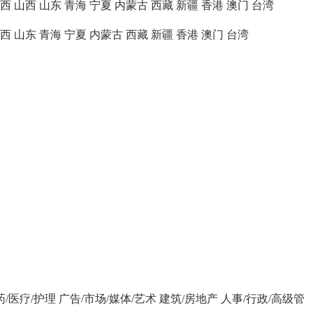
西
山西
山东
青海
宁夏
内蒙古
西藏
新疆
香港
澳门
台湾
西
山东
青海
宁夏
内蒙古
西藏
新疆
香港
澳门
台湾
药/医疗/护理
广告/市场/媒体/艺术
建筑/房地产
人事/行政/高级管