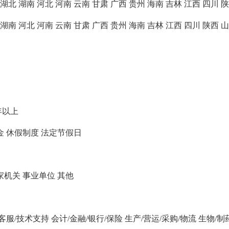
湖北
湖南
河北
河南
云南
甘肃
广西
贵州
海南
吉林
江西
四川
陕
湖南
河北
河南
云南
甘肃
广西
贵州
海南
吉林
江西
四川
陕西
山
年以上
金
休假制度
法定节假日
家机关
事业单位
其他
/客服/技术支持
会计/金融/银行/保险
生产/营运/采购/物流
生物/制