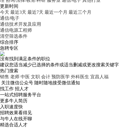
理
咨询/法律/教育/科研
服务业
通信/电子
其他行业
更新时间
今天
最近3天
最近7天
最近一个月
最近三个月
通信/电子
通信技术开发及应用
通信电源工程师
清空筛选条件
综合排序
急聘专区
没有找到满足条件的职位
建议您适当减少已选择的条件或适当删减或更改搜索关键字
热门搜索
销售
老师
中医
文职
会计
预防医学
外科医生
宜昌人福
关注微信公众号
随时随地接受微信通知
找工作 招人才
一站式招聘服务平台
更多牛人简历
入职速度快
招聘效果看得见
与牛人在线开聊
精选合适人才