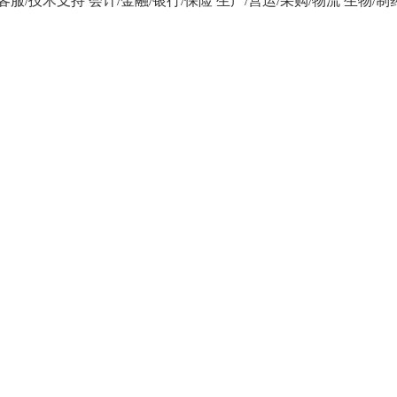
/客服/技术支持
会计/金融/银行/保险
生产/营运/采购/物流
生物/制