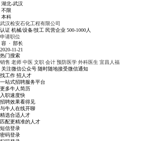
湖北-武汉
不限
本科
武汉检安石化工程有限公司
认证
机械/设备/技工
民营企业
500-1000人
申请职位
容 · 部长
2020-11-21
热门搜索
销售
老师
中医
文职
会计
预防医学
外科医生
宜昌人福
关注微信公众号
随时随地接受微信通知
找工作 招人才
一站式招聘服务平台
更多牛人简历
入职速度快
招聘效果看得见
与牛人在线开聊
精选合适人才
匹配更精准的人才
短信登录
密码登录