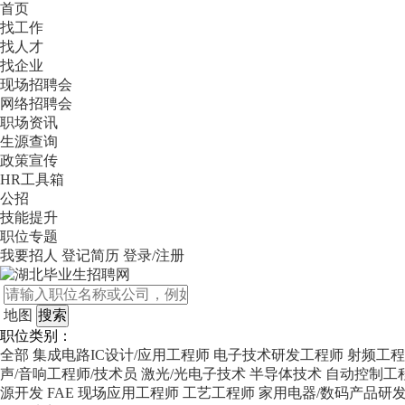
首页
找工作
找人才
找企业
现场招聘会
网络招聘会
职场资讯
生源查询
政策宣传
HR工具箱
公招
技能提升
职位专题
我要招人
登记简历
登录/注册
地图
职位类别：
全部
集成电路IC设计/应用工程师
电子技术研发工程师
射频工程
声/音响工程师/技术员
激光/光电子技术
半导体技术
自动控制工
源开发
FAE 现场应用工程师
工艺工程师
家用电器/数码产品研