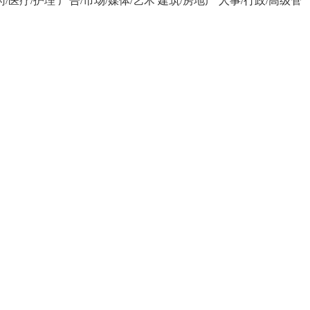
药/医疗/护理
广告/市场/媒体/艺术
建筑/房地产
人事/行政/高级管