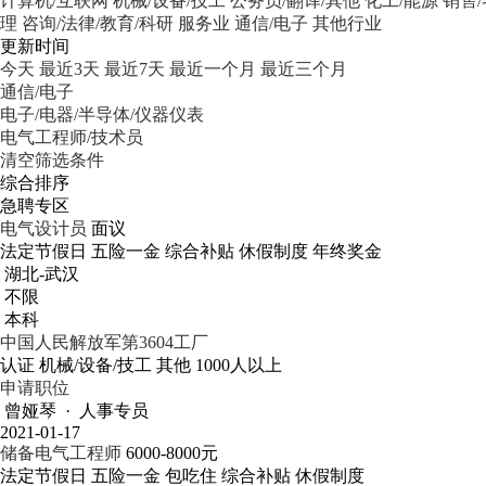
计算机/互联网
机械/设备/技工
公务员/翻译/其他
化工/能源
销售
理
咨询/法律/教育/科研
服务业
通信/电子
其他行业
更新时间
今天
最近3天
最近7天
最近一个月
最近三个月
通信/电子
电子/电器/半导体/仪器仪表
电气工程师/技术员
清空筛选条件
综合排序
急聘专区
电气设计员
面议
法定节假日
五险一金
综合补贴
休假制度
年终奖金
湖北-武汉
不限
本科
中国人民解放军第3604工厂
认证
机械/设备/技工
其他
1000人以上
申请职位
曾娅琴 · 人事专员
2021-01-17
储备电气工程师
6000-8000元
法定节假日
五险一金
包吃住
综合补贴
休假制度