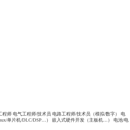
工程师
电气工程师/技术员
电路工程师/技术员（模拟/数字）
电
x/单片机/DLC/DSP…）
嵌入式硬件开发（主板机…）
电池/电