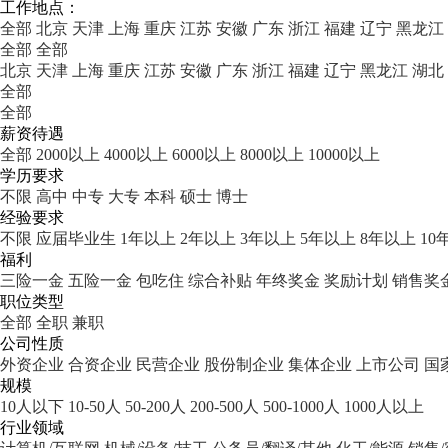
工作地点：
全部
北京
天津
上海
重庆
江苏
安徽
广东
浙江
福建
辽宁
黑龙江
全部
全部
北京
天津
上海
重庆
江苏
安徽
广东
浙江
福建
辽宁
黑龙江
湖北
全部
全部
薪资待遇
全部
2000以上
4000以上
6000以上
8000以上
10000以上
学历要求
不限
高中
中专
大专
本科
硕士
博士
经验要求
不限
应届毕业生
1年以上
2年以上
3年以上
5年以上
8年以上
10
福利
三险一金
五险一金
包吃住
综合补贴
年终奖金
奖励计划
销售奖
职位类型
全部
全职
兼职
公司性质
外资企业
合资企业
民营企业
股份制企业
集体企业
上市公司
国
规模
10人以下
10-50人
50-200人
200-500人
500-1000人
1000人以上
行业领域