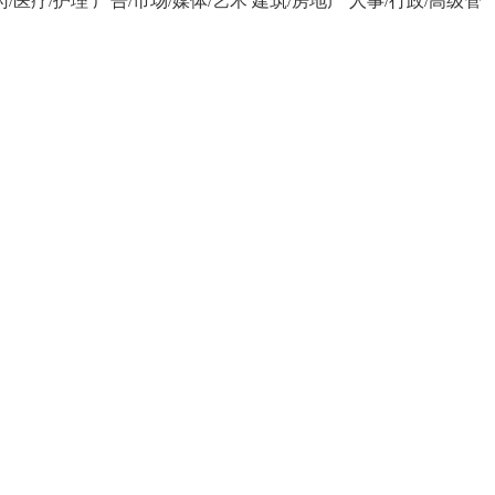
药/医疗/护理
广告/市场/媒体/艺术
建筑/房地产
人事/行政/高级管