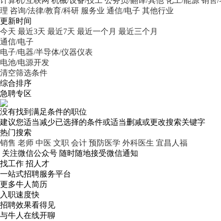
计算机/互联网
机械/设备/技工
公务员/翻译/其他
化工/能源
销售
理
咨询/法律/教育/科研
服务业
通信/电子
其他行业
更新时间
今天
最近3天
最近7天
最近一个月
最近三个月
通信/电子
电子/电器/半导体/仪器仪表
电池/电源开发
清空筛选条件
综合排序
急聘专区
没有找到满足条件的职位
建议您适当减少已选择的条件或适当删减或更改搜索关键字
热门搜索
销售
老师
中医
文职
会计
预防医学
外科医生
宜昌人福
关注微信公众号
随时随地接受微信通知
找工作 招人才
一站式招聘服务平台
更多牛人简历
入职速度快
招聘效果看得见
与牛人在线开聊