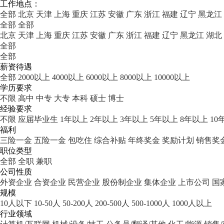
工作地点：
全部
北京
天津
上海
重庆
江苏
安徽
广东
浙江
福建
辽宁
黑龙江
全部
全部
北京
天津
上海
重庆
江苏
安徽
广东
浙江
福建
辽宁
黑龙江
湖北
全部
全部
薪资待遇
全部
2000以上
4000以上
6000以上
8000以上
10000以上
学历要求
不限
高中
中专
大专
本科
硕士
博士
经验要求
不限
应届毕业生
1年以上
2年以上
3年以上
5年以上
8年以上
10
福利
三险一金
五险一金
包吃住
综合补贴
年终奖金
奖励计划
销售奖
职位类型
全部
全职
兼职
公司性质
外资企业
合资企业
民营企业
股份制企业
集体企业
上市公司
国
规模
10人以下
10-50人
50-200人
200-500人
500-1000人
1000人以上
行业领域