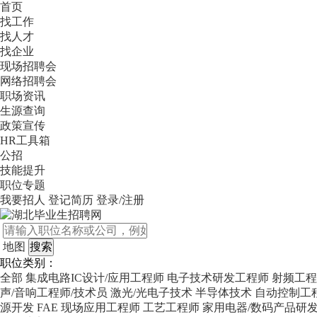
首页
找工作
找人才
找企业
现场招聘会
网络招聘会
职场资讯
生源查询
政策宣传
HR工具箱
公招
技能提升
职位专题
我要招人
登记简历
登录/注册
地图
职位类别：
全部
集成电路IC设计/应用工程师
电子技术研发工程师
射频工程
声/音响工程师/技术员
激光/光电子技术
半导体技术
自动控制工
源开发
FAE 现场应用工程师
工艺工程师
家用电器/数码产品研