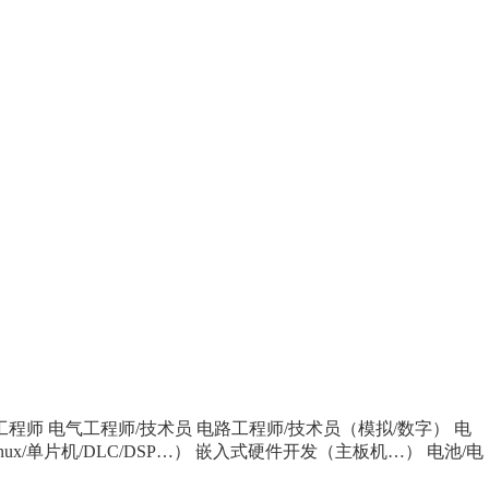
工程师
电气工程师/技术员
电路工程师/技术员（模拟/数字）
电
x/单片机/DLC/DSP…）
嵌入式硬件开发（主板机…）
电池/电