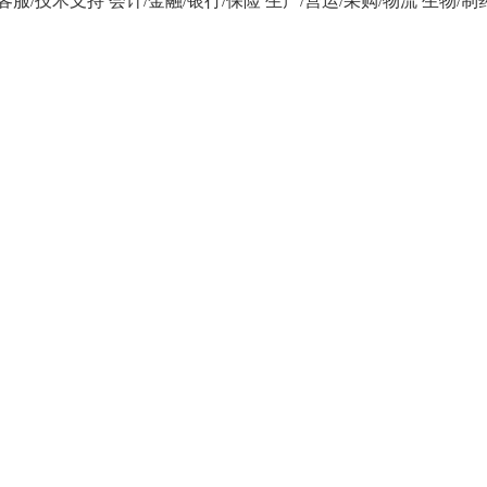
/客服/技术支持
会计/金融/银行/保险
生产/营运/采购/物流
生物/制