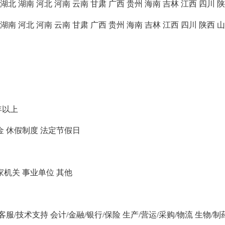
湖北
湖南
河北
河南
云南
甘肃
广西
贵州
海南
吉林
江西
四川
陕
湖南
河北
河南
云南
甘肃
广西
贵州
海南
吉林
江西
四川
陕西
山
年以上
金
休假制度
法定节假日
家机关
事业单位
其他
/客服/技术支持
会计/金融/银行/保险
生产/营运/采购/物流
生物/制