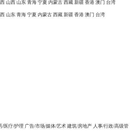
西
山西
山东
青海
宁夏
内蒙古
西藏
新疆
香港
澳门
台湾
西
山东
青海
宁夏
内蒙古
西藏
新疆
香港
澳门
台湾
药/医疗/护理
广告/市场/媒体/艺术
建筑/房地产
人事/行政/高级管