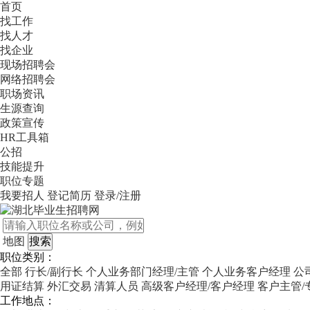
首页
找工作
找人才
找企业
现场招聘会
网络招聘会
职场资讯
生源查询
政策宣传
HR工具箱
公招
技能提升
职位专题
我要招人
登记简历
登录/注册
地图
职位类别：
全部
行长/副行长
个人业务部门经理/主管
个人业务客户经理
公
用证结算
外汇交易
清算人员
高级客户经理/客户经理
客户主管/
工作地点：