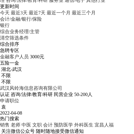
理
咨询/法律/教育/科研
服务业
通信/电子
其他行业
更新时间
今天
最近3天
最近7天
最近一个月
最近三个月
会计/金融/银行/保险
银行
综合业务经理/主管
清空筛选条件
综合排序
急聘专区
金融客户人员
3000元
五险一金
湖北-武汉
不限
不限
武汉风铃海信息咨询有限公司
认证
咨询/法律/教育/科研
民营企业
50-200人
申请职位
袁
2022-04-08
热门搜索
销售
老师
中医
文职
会计
预防医学
外科医生
宜昌人福
关注微信公众号
随时随地接受微信通知