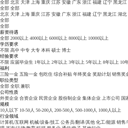
全部
北京
天津
上海
重庆
江苏
安徽
广东
浙江
福建
辽宁
黑龙江
全部
全部
北京
天津
上海
重庆
江苏
安徽
广东
浙江
福建
辽宁
黑龙江
湖北
全部
全部
薪资待遇
全部
2000以上
4000以上
6000以上
8000以上
10000以上
学历要求
不限
高中
中专
大专
本科
硕士
博士
经验要求
不限
应届毕业生
1年以上
2年以上
3年以上
5年以上
8年以上
10
福利
三险一金
五险一金
包吃住
综合补贴
年终奖金
奖励计划
销售奖
职位类型
全部
全职
兼职
公司性质
外资企业
合资企业
民营企业
股份制企业
集体企业
上市公司
国
规模
10人以下
10-50人
50-200人
200-500人
500-1000人
1000人以上
行业领域
计算机/互联网
机械/设备/技工
公务员/翻译/其他
化工/能源
销售