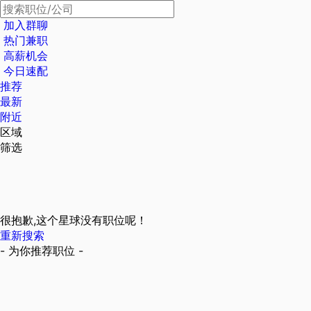
加入群聊
热门兼职
高薪机会
今日速配
推荐
最新
附近
区域
筛选
很抱歉,这个星球没有职位呢！
重新搜索
- 为你推荐职位 -