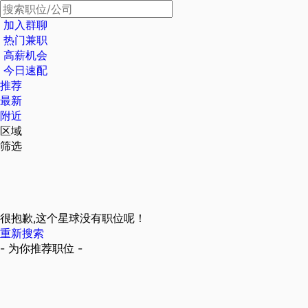
加入群聊
热门兼职
高薪机会
今日速配
推荐
最新
附近
区域
筛选
很抱歉,这个星球没有职位呢！
重新搜索
- 为你推荐职位 -