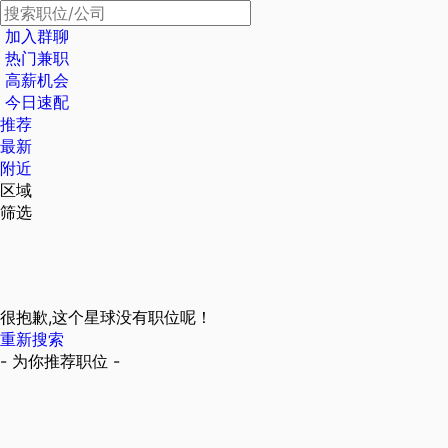
加入群聊
热门兼职
高薪机会
今日速配
推荐
最新
附近
区域
筛选
很抱歉,这个星球没有职位呢！
重新搜索
- 为你推荐职位 -