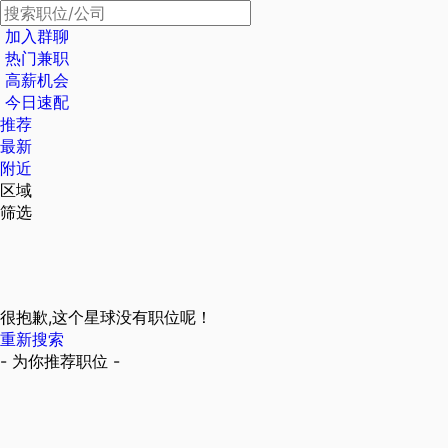
加入群聊
热门兼职
高薪机会
今日速配
推荐
最新
附近
区域
筛选
很抱歉,这个星球没有职位呢！
重新搜索
- 为你推荐职位 -