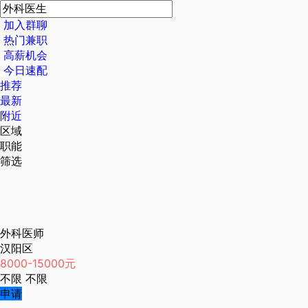
加入群聊
热门兼职
高薪机会
今日速配
推荐
最新
附近
区域
职能
筛选
外科医师
汉阳区
8000-15000元
不限
不限
申请