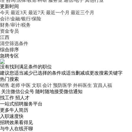
理
咨询/法律/教育/科研
服务业
通信/电子
其他行业
更新时间
今天
最近3天
最近7天
最近一个月
最近三个月
会计/金融/银行/保险
财务/审计/税务
资金专员
江西
清空筛选条件
综合排序
急聘专区
没有找到满足条件的职位
建议您适当减少已选择的条件或适当删减或更改搜索关键字
热门搜索
销售
老师
中医
文职
会计
预防医学
外科医生
宜昌人福
关注微信公众号
随时随地接受微信通知
找工作 招人才
一站式招聘服务平台
更多牛人简历
入职速度快
招聘效果看得见
与牛人在线开聊