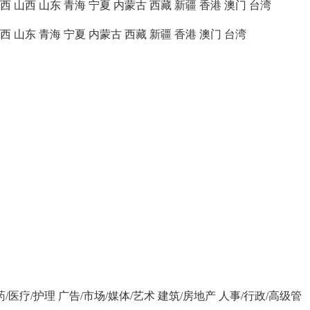
西
山西
山东
青海
宁夏
内蒙古
西藏
新疆
香港
澳门
台湾
西
山东
青海
宁夏
内蒙古
西藏
新疆
香港
澳门
台湾
药/医疗/护理
广告/市场/媒体/艺术
建筑/房地产
人事/行政/高级管