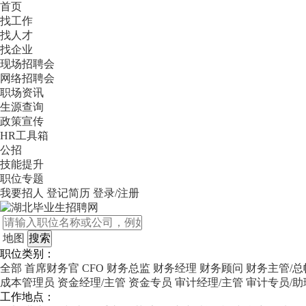
首页
找工作
找人才
找企业
现场招聘会
网络招聘会
职场资讯
生源查询
政策宣传
HR工具箱
公招
技能提升
职位专题
我要招人
登记简历
登录/注册
地图
职位类别：
全部
首席财务官 CFO
财务总监
财务经理
财务顾问
财务主管/总
成本管理员
资金经理/主管
资金专员
审计经理/主管
审计专员/助
工作地点：