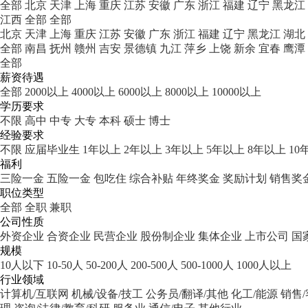
全部
北京
天津
上海
重庆
江苏
安徽
广东
浙江
福建
辽宁
黑龙江
江西
全部
全部
北京
天津
上海
重庆
江苏
安徽
广东
浙江
福建
辽宁
黑龙江
湖北
全部
南昌
抚州
赣州
吉安
景德镇
九江
萍乡
上饶
新余
宜春
鹰潭
全部
薪资待遇
全部
2000以上
4000以上
6000以上
8000以上
10000以上
学历要求
不限
高中
中专
大专
本科
硕士
博士
经验要求
不限
应届毕业生
1年以上
2年以上
3年以上
5年以上
8年以上
10
福利
三险一金
五险一金
包吃住
综合补贴
年终奖金
奖励计划
销售奖
职位类型
全部
全职
兼职
公司性质
外资企业
合资企业
民营企业
股份制企业
集体企业
上市公司
国
规模
10人以下
10-50人
50-200人
200-500人
500-1000人
1000人以上
行业领域
计算机/互联网
机械/设备/技工
公务员/翻译/其他
化工/能源
销售