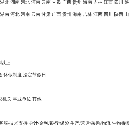
湖北
湖南
河北
河南
云南
甘肃
广西
贵州
海南
吉林
江西
四川
陕
湖南
河北
河南
云南
甘肃
广西
贵州
海南
吉林
江西
四川
陕西
山
年以上
金
休假制度
法定节假日
家机关
事业单位
其他
/客服/技术支持
会计/金融/银行/保险
生产/营运/采购/物流
生物/制