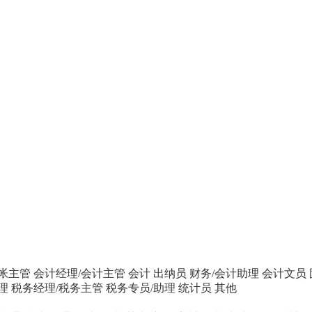
帐主管
会计经理/会计主管
会计
出纳员
财务/会计助理
会计文员
理
税务经理/税务主管
税务专员/助理
统计员
其他