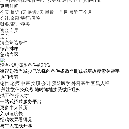
理
咨询/法律/教育/科研
服务业
通信/电子
其他行业
更新时间
今天
最近3天
最近7天
最近一个月
最近三个月
会计/金融/银行/保险
财务/审计/税务
资金专员
辽宁
清空筛选条件
综合排序
急聘专区
没有找到满足条件的职位
建议您适当减少已选择的条件或适当删减或更改搜索关键字
热门搜索
销售
老师
中医
文职
会计
预防医学
外科医生
宜昌人福
关注微信公众号
随时随地接受微信通知
找工作 招人才
一站式招聘服务平台
更多牛人简历
入职速度快
招聘效果看得见
与牛人在线开聊