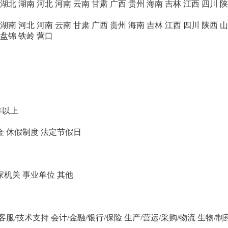
湖北
湖南
河北
河南
云南
甘肃
广西
贵州
海南
吉林
江西
四川
陕
湖南
河北
河南
云南
甘肃
广西
贵州
海南
吉林
江西
四川
陕西
山
盘锦
铁岭
营口
年以上
金
休假制度
法定节假日
家机关
事业单位
其他
/客服/技术支持
会计/金融/银行/保险
生产/营运/采购/物流
生物/制