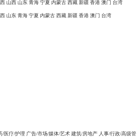
西
山西
山东
青海
宁夏
内蒙古
西藏
新疆
香港
澳门
台湾
西
山东
青海
宁夏
内蒙古
西藏
新疆
香港
澳门
台湾
药/医疗/护理
广告/市场/媒体/艺术
建筑/房地产
人事/行政/高级管