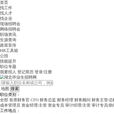
首页
找工作
找人才
找企业
现场招聘会
网络招聘会
职场资讯
生源查询
政策宣传
HR工具箱
公招
技能提升
职位专题
我要招人
登记简历
登录/注册
地图
职位类别：
全部
首席财务官 CFO
财务总监
财务经理
财务顾问
财务主管/总
成本管理员
资金经理/主管
资金专员
审计经理/主管
审计专员/助
工作地点：