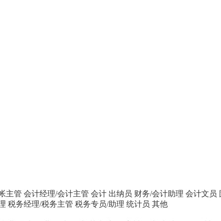
帐主管
会计经理/会计主管
会计
出纳员
财务/会计助理
会计文员
理
税务经理/税务主管
税务专员/助理
统计员
其他