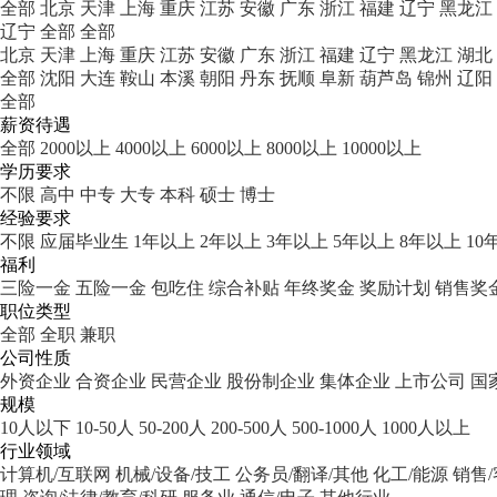
全部
北京
天津
上海
重庆
江苏
安徽
广东
浙江
福建
辽宁
黑龙江
辽宁
全部
全部
北京
天津
上海
重庆
江苏
安徽
广东
浙江
福建
辽宁
黑龙江
湖北
全部
沈阳
大连
鞍山
本溪
朝阳
丹东
抚顺
阜新
葫芦岛
锦州
辽阳
全部
薪资待遇
全部
2000以上
4000以上
6000以上
8000以上
10000以上
学历要求
不限
高中
中专
大专
本科
硕士
博士
经验要求
不限
应届毕业生
1年以上
2年以上
3年以上
5年以上
8年以上
10
福利
三险一金
五险一金
包吃住
综合补贴
年终奖金
奖励计划
销售奖
职位类型
全部
全职
兼职
公司性质
外资企业
合资企业
民营企业
股份制企业
集体企业
上市公司
国
规模
10人以下
10-50人
50-200人
200-500人
500-1000人
1000人以上
行业领域
计算机/互联网
机械/设备/技工
公务员/翻译/其他
化工/能源
销售