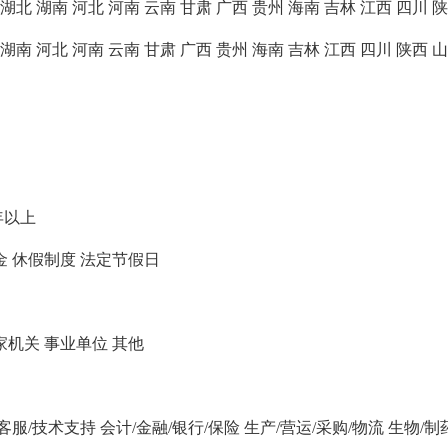
湖北
湖南
河北
河南
云南
甘肃
广西
贵州
海南
吉林
江西
四川
陕
湖南
河北
河南
云南
甘肃
广西
贵州
海南
吉林
江西
四川
陕西
山
年以上
金
休假制度
法定节假日
家机关
事业单位
其他
/客服/技术支持
会计/金融/银行/保险
生产/营运/采购/物流
生物/制