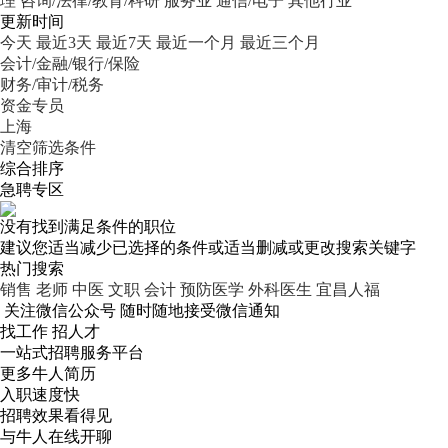
理
咨询/法律/教育/科研
服务业
通信/电子
其他行业
更新时间
今天
最近3天
最近7天
最近一个月
最近三个月
会计/金融/银行/保险
财务/审计/税务
资金专员
上海
清空筛选条件
综合排序
急聘专区
没有找到满足条件的职位
建议您适当减少已选择的条件或适当删减或更改搜索关键字
热门搜索
销售
老师
中医
文职
会计
预防医学
外科医生
宜昌人福
关注微信公众号
随时随地接受微信通知
找工作 招人才
一站式招聘服务平台
更多牛人简历
入职速度快
招聘效果看得见
与牛人在线开聊