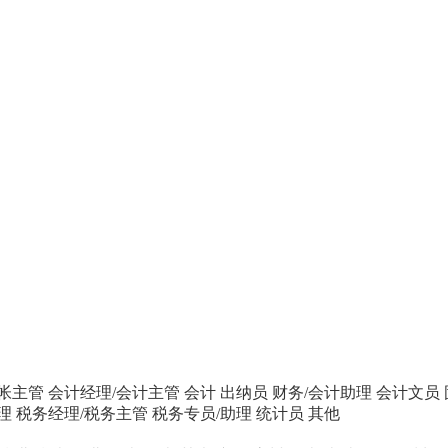
帐主管
会计经理/会计主管
会计
出纳员
财务/会计助理
会计文员
理
税务经理/税务主管
税务专员/助理
统计员
其他