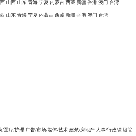
西
山西
山东
青海
宁夏
内蒙古
西藏
新疆
香港
澳门
台湾
西
山东
青海
宁夏
内蒙古
西藏
新疆
香港
澳门
台湾
药/医疗/护理
广告/市场/媒体/艺术
建筑/房地产
人事/行政/高级管