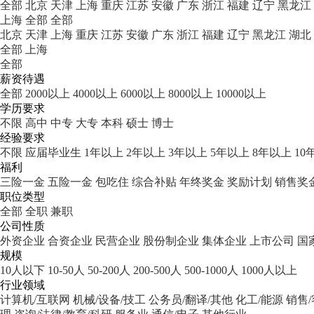
全部
北京
天津
上海
重庆
江苏
安徽
广东
浙江
福建
辽宁
黑龙江
上海
全部
全部
北京
天津
上海
重庆
江苏
安徽
广东
浙江
福建
辽宁
黑龙江
湖北
全部
上海
全部
薪资待遇
全部
2000以上
4000以上
6000以上
8000以上
10000以上
学历要求
不限
高中
中专
大专
本科
硕士
博士
经验要求
不限
应届毕业生
1年以上
2年以上
3年以上
5年以上
8年以上
10
福利
三险一金
五险一金
包吃住
综合补贴
年终奖金
奖励计划
销售奖
职位类型
全部
全职
兼职
公司性质
外资企业
合资企业
民营企业
股份制企业
集体企业
上市公司
国
规模
10人以下
10-50人
50-200人
200-500人
500-1000人
1000人以上
行业领域
计算机/互联网
机械/设备/技工
公务员/翻译/其他
化工/能源
销售