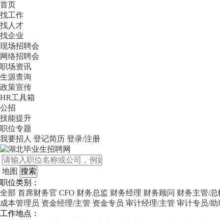
首页
找工作
找人才
找企业
现场招聘会
网络招聘会
职场资讯
生源查询
政策宣传
HR工具箱
公招
技能提升
职位专题
我要招人
登记简历
登录/注册
地图
职位类别：
全部
首席财务官 CFO
财务总监
财务经理
财务顾问
财务主管/总
成本管理员
资金经理/主管
资金专员
审计经理/主管
审计专员/助
工作地点：