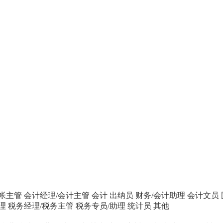
帐主管
会计经理/会计主管
会计
出纳员
财务/会计助理
会计文员
理
税务经理/税务主管
税务专员/助理
统计员
其他