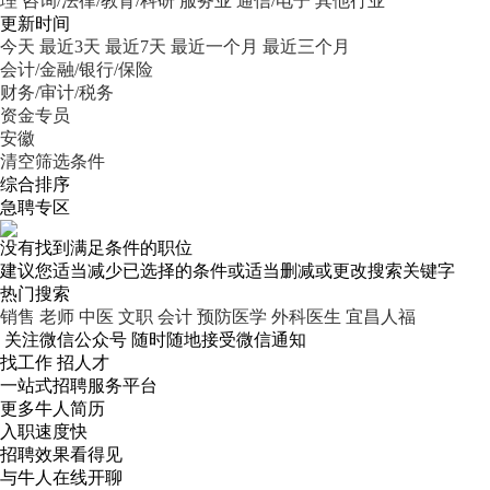
理
咨询/法律/教育/科研
服务业
通信/电子
其他行业
更新时间
今天
最近3天
最近7天
最近一个月
最近三个月
会计/金融/银行/保险
财务/审计/税务
资金专员
安徽
清空筛选条件
综合排序
急聘专区
没有找到满足条件的职位
建议您适当减少已选择的条件或适当删减或更改搜索关键字
热门搜索
销售
老师
中医
文职
会计
预防医学
外科医生
宜昌人福
关注微信公众号
随时随地接受微信通知
找工作 招人才
一站式招聘服务平台
更多牛人简历
入职速度快
招聘效果看得见
与牛人在线开聊