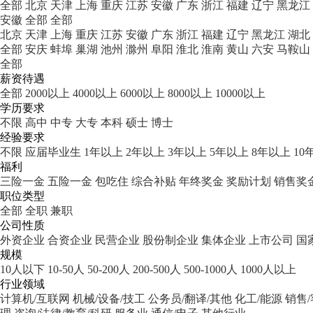
全部
北京
天津
上海
重庆
江苏
安徽
广东
浙江
福建
辽宁
黑龙江
安徽
全部
全部
北京
天津
上海
重庆
江苏
安徽
广东
浙江
福建
辽宁
黑龙江
湖北
全部
安庆
蚌埠
巢湖
池州
滁州
阜阳
淮北
淮南
黄山
六安
马鞍山
全部
薪资待遇
全部
2000以上
4000以上
6000以上
8000以上
10000以上
学历要求
不限
高中
中专
大专
本科
硕士
博士
经验要求
不限
应届毕业生
1年以上
2年以上
3年以上
5年以上
8年以上
10
福利
三险一金
五险一金
包吃住
综合补贴
年终奖金
奖励计划
销售奖
职位类型
全部
全职
兼职
公司性质
外资企业
合资企业
民营企业
股份制企业
集体企业
上市公司
国
规模
10人以下
10-50人
50-200人
200-500人
500-1000人
1000人以上
行业领域
计算机/互联网
机械/设备/技工
公务员/翻译/其他
化工/能源
销售