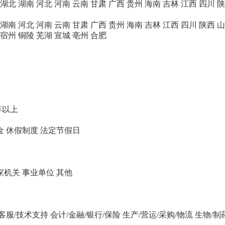
湖北
湖南
河北
河南
云南
甘肃
广西
贵州
海南
吉林
江西
四川
陕
湖南
河北
河南
云南
甘肃
广西
贵州
海南
吉林
江西
四川
陕西
山
宿州
铜陵
芜湖
宣城
亳州
合肥
年以上
金
休假制度
法定节假日
家机关
事业单位
其他
/客服/技术支持
会计/金融/银行/保险
生产/营运/采购/物流
生物/制