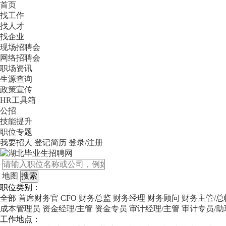
首页
找工作
找人才
找企业
现场招聘会
网络招聘会
职场资讯
生源查询
政策宣传
HR工具箱
公招
技能提升
职位专题
我要招人
登记简历
登录/注册
地图
职位类别：
全部
首席财务官 CFO
财务总监
财务经理
财务顾问
财务主管/总
成本管理员
资金经理/主管
资金专员
审计经理/主管
审计专员/助
工作地点：