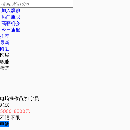
加入群聊
热门兼职
高薪机会
今日速配
推荐
最新
附近
区域
职能
筛选
电脑操作员/打字员
武汉
5000-8000元
不限
不限
申请