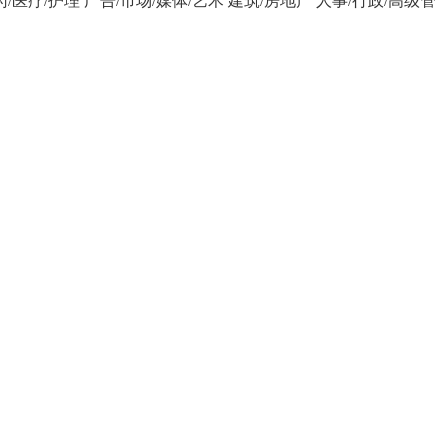
药/医疗/护理
广告/市场/媒体/艺术
建筑/房地产
人事/行政/高级管