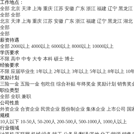
工作地点：
全部
北京
天津
上海
重庆
江苏
安徽
广东
浙江
福建
辽宁
黑龙江
全部
全部
北京
天津
上海
重庆
江苏
安徽
广东
浙江
福建
辽宁
黑龙江
湖北
全部
全部
薪资待遇
全部
2000以上
4000以上
6000以上
8000以上
10000以上
学历要求
不限
高中
中专
大专
本科
硕士
博士
经验要求
不限
应届毕业生
1年以上
2年以上
3年以上
5年以上
8年以上
10
奖励计划
三险一金
五险一金
包吃住
综合补贴
年终奖金
奖励计划
销售奖
职位类型
全部
全职
兼职
公司性质
外资企业
合资企业
民营企业
股份制企业
集体企业
上市公司
国
规模
10人以下
10-50人
50-200人
200-500人
500-1000人
1000人以上
行业领域