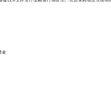
/客服/技术支持
会计/金融/银行/保险
生产/营运/采购/物流
生物/制
奖金