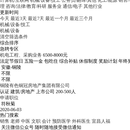
计算机/互联网
机械/设备/技工
公务员/翻译/其他
化工/能源
销售
理
咨询/法律/教育/科研
服务业
通信/电子
其他行业
更新时间
今天
最近3天
最近7天
最近一个月
最近三个月
机械/设备/技工
机械/设备
清空筛选条件
综合排序
急聘专区
机电工程、采购业务
6500-8000元
法定节假日
五险一金
包吃住
综合补贴
休假制度
奖励计划
年终
安徽-铜陵
不限
不限
铜陵有色铜冠房地产集团有限公司
认证
建筑/房地产
上市公司
200-500人
申请职位
符秋菊
2020-06-03
热门搜索
销售
老师
中医
文职
会计
预防医学
外科医生
宜昌人福
关注微信公众号
随时随地接受微信通知