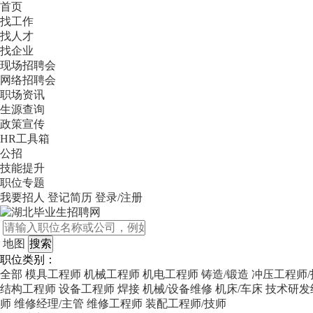
首页
找工作
找人才
找企业
现场招聘会
网络招聘会
职场资讯
生源查询
政策宣传
HR工具箱
公招
技能提升
职位专题
我要招人
登记简历
登录/注册
地图
职位类别：
全部
模具工程师
机械工程师
机电工程师
铸造/锻造
冲压工程师/
结构工程师
设备工程师
焊接
机械/设备维修
机床/车床
技术研发
师
维修经理/主管
维修工程师
装配工程师/技师