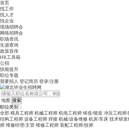
首页
找工作
找人才
找企业
现场招聘会
网络招聘会
职场资讯
生源查询
政策宣传
HR工具箱
公招
技能提升
职位专题
我要招人
登记简历
登录/注册
地图
职位类别：
全部
模具工程师
机械工程师
机电工程师
铸造/锻造
冲压工程师/
结构工程师
设备工程师
焊接
机械/设备维修
机床/车床
技术研发
师
维修经理/主管
维修工程师
装配工程师/技师