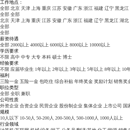
工作地点：
全部
北京
天津
上海
重庆
江苏
安徽
广东
浙江
福建
辽宁
黑龙江
全部
全部
北京
天津
上海
重庆
江苏
安徽
广东
浙江
福建
辽宁
黑龙江
湖北
全部
全部
薪资待遇
全部
2000以上
4000以上
6000以上
8000以上
10000以上
学历要求
不限
高中
中专
大专
本科
硕士
博士
经验要求
不限
应届毕业生
1年以上
2年以上
3年以上
5年以上
8年以上
10
福利
三险一金
五险一金
包吃住
综合补贴
年终奖金
奖励计划
销售奖
职位类型
全部
全职
兼职
公司性质
外资企业
合资企业
民营企业
股份制企业
集体企业
上市公司
国
规模
10人以下
10-50人
50-200人
200-500人
500-1000人
1000人以上
行业领域