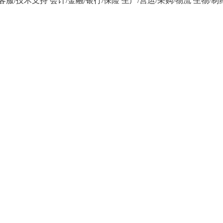
/客服/技术支持
会计/金融/银行/保险
生产/营运/采购/物流
生物/制