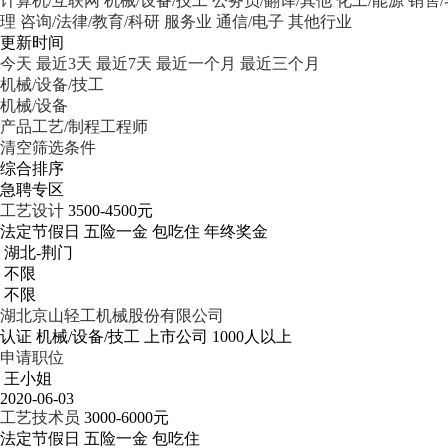
计算机/互联网
机械/设备/技工
公务员/翻译/其他
化工/能源
销售
理
咨询/法律/教育/科研
服务业
通信/电子
其他行业
更新时间
今天
最近3天
最近7天
最近一个月
最近三个月
机械/设备/技工
机械/设备
产品工艺/制程工程师
清空筛选条件
综合排序
急聘专区
工艺设计
3500-4500元
法定节假日
五险一金
包吃住
年终奖金
湖北-荆门
不限
不限
湖北京山轻工机械股份有限公司
认证
机械/设备/技工
上市公司
1000人以上
申请职位
王小姐
2020-06-03
工艺技术员
3000-6000元
法定节假日
五险一金
包吃住