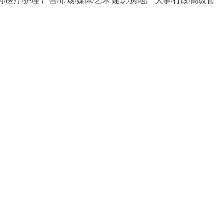
药/医疗/护理
广告/市场/媒体/艺术
建筑/房地产
人事/行政/高级管