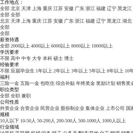
工作地点：
全部
北京
天津
上海
重庆
江苏
安徽
广东
浙江
福建
辽宁
黑龙江
全部
全部
北京
天津
上海
重庆
江苏
安徽
广东
浙江
福建
辽宁
黑龙江
湖北
全部
全部
薪资待遇
全部
2000以上
4000以上
6000以上
8000以上
10000以上
学历要求
不限
高中
中专
大专
本科
硕士
博士
经验要求
不限
应届毕业生
1年以上
2年以上
3年以上
5年以上
8年以上
10
福利
三险一金
五险一金
包吃住
综合补贴
年终奖金
奖励计划
销售奖
职位类型
全部
全职
兼职
公司性质
外资企业
合资企业
民营企业
股份制企业
集体企业
上市公司
国
规模
10人以下
10-50人
50-200人
200-500人
500-1000人
1000人以上
行业领域