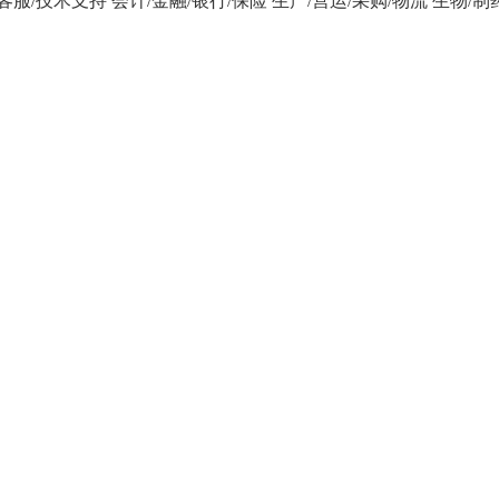
/客服/技术支持
会计/金融/银行/保险
生产/营运/采购/物流
生物/制