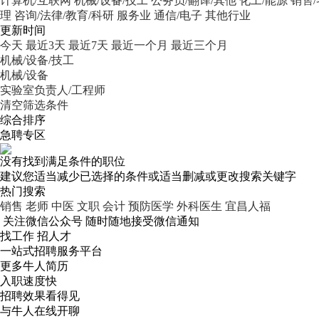
计算机/互联网
机械/设备/技工
公务员/翻译/其他
化工/能源
销售
理
咨询/法律/教育/科研
服务业
通信/电子
其他行业
更新时间
今天
最近3天
最近7天
最近一个月
最近三个月
机械/设备/技工
机械/设备
实验室负责人/工程师
清空筛选条件
综合排序
急聘专区
没有找到满足条件的职位
建议您适当减少已选择的条件或适当删减或更改搜索关键字
热门搜索
销售
老师
中医
文职
会计
预防医学
外科医生
宜昌人福
关注微信公众号
随时随地接受微信通知
找工作 招人才
一站式招聘服务平台
更多牛人简历
入职速度快
招聘效果看得见
与牛人在线开聊