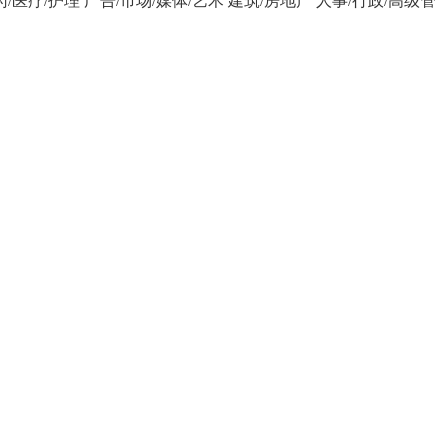
药/医疗/护理
广告/市场/媒体/艺术
建筑/房地产
人事/行政/高级管