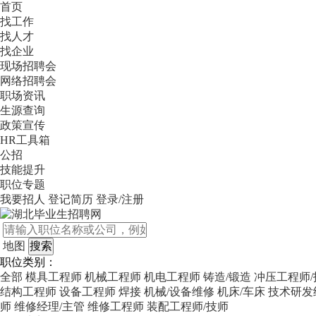
首页
找工作
找人才
找企业
现场招聘会
网络招聘会
职场资讯
生源查询
政策宣传
HR工具箱
公招
技能提升
职位专题
我要招人
登记简历
登录/注册
地图
职位类别：
全部
模具工程师
机械工程师
机电工程师
铸造/锻造
冲压工程师/
结构工程师
设备工程师
焊接
机械/设备维修
机床/车床
技术研发
师
维修经理/主管
维修工程师
装配工程师/技师